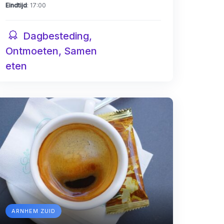
Eindtijd
: 17:00
Dagbesteding,
Ontmoeten, Samen
eten
ARNHEM ZUID