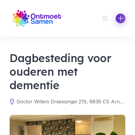
Skip
to
content
Dagbesteding voor
ouderen met
dementie
Doctor Willem Dreessingel 219, 6836 CS Arnhem, Nederland