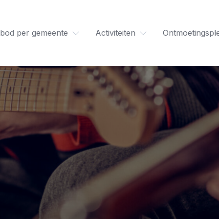
bod per gemeente
Activiteiten
Ontmoetingspl