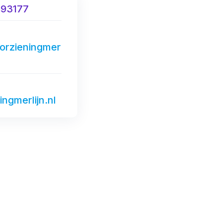
693177
orzieningmer
ngmerlijn.nl