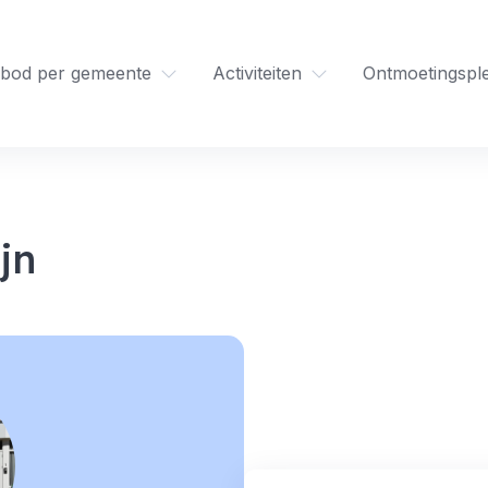
bod per gemeente
Activiteiten
Ontmoetingspl
jn