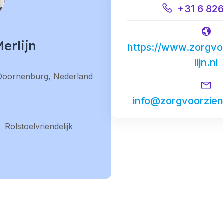
+31 6 82
erlijn
https://www.zorgvo
lijn.nl
 Doornenburg, Nederland
info@zorgvoorzieni
Rolstoelvriendelijk